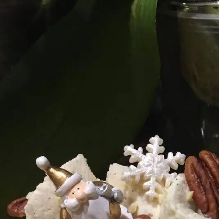
Menu
Florence Viprey
Chef de projet R&D et Pâtissière
Retour à l'accueil
Exemples de réalisations pour préparer mo
Réalisation 1
© 2025 Florence Viprey. Tous droits réservés.